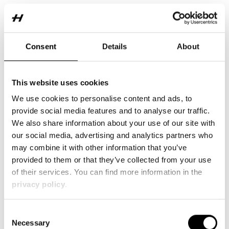
Consent
Details
About
Markus Reitbauer
5 min Lesezeit
This website uses cookies
UAVs - Die Zukunft für Mobilität, Logistik
We use cookies to personalise content and ads, to
und Sicherheit
provide social media features and to analyse our traffic.
We also share information about your use of our site with
our social media, advertising and analytics partners who
Carbon
may combine it with other information that you’ve
Unbemannte Luftfahrzeuge (UAVs/Drohnen) entwickeln sich seit
provided to them or that they’ve collected from your use
dem 18. Jahrhundert – von Wetterballons über militärische
of their services. You can find more information in the
Aufklärer im Vietnamkrieg bis hin zu modernen Multicoptern, die
privacy policy
.
heute Hobbyfotografie, Rettungseinsätze, Lieferungen und
selbstfahrende Flugtaxis ermöglichen. Militärisch genutzte
Drohnen verfügen über große Reichweiten, Bordbetankung und
Consent
bei UCAVs über Tarnkonstruktionen gegen Radar. Zentrale
Necessary
Selection