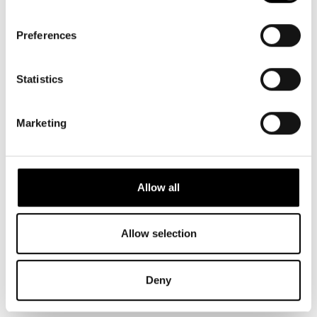
Voraussetzung für ihre Leistungsfähigkeit sind
Faserverbundwerkstoffe wie kohlenstofffaserverstärkte
Kunststoffe: Sie sind extrem leicht und robust, ermöglichen
Preferences
komplexe aerodynamische Formen und integrierte Funktionen
wie Funkantennen oder radartaugliche Schutzeigenschaften.
Diese Werkstoffe steigern Reichweite, Funktionalität und Effizienz
Statistics
moderner UAVs – vom Spielzeug bis zum Lufttaxi und
militärischen System.
Marketing
Beitrag lesen
Allow all
Allow selection
Deny