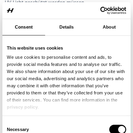
UV-Licht geschützt werden müssen.
Zur Wetterstabilität
Consent
Details
About
Faserverstärkte Kunststoffe bestehen aus einer
Polymermatrix, dem Matrixharz und den
verstärkenden Fasern. Die am häufigsten eingesetzten
This website uses cookies
Fasern sind dabei Glasfasern oder
We use cookies to personalise content and ads, to
Carbonfasern. Bei dem Matrixharz handelt es sich
provide social media features and to analyse our traffic.
typischerweise um eine Epoxidverbindung. Epoxide
We also share information about your use of our site with
besitzen hervorragende mechanische und thermische
our social media, advertising and analytics partners who
Eigenschaften, sind aber äußerst empfindlich gegen
may combine it with other information that you’ve
UV-Strahlung. Durch Sonnenlicht wird das organische
provided to them or that they’ve collected from your use
Netzwerk angegriffen, was zur Versprödung und
of their services. You can find more information in the
Kreidung führen kann. Daher müssen
privacy policy
.
Faserverbundwerkstoffe für Außenanwendungen
immer durch eine Lackierung vor UV-Strahlung
geschützt werden. In der Regel
Consent
Necessary
wird für diese Lackierung ein Mehrschichtaufbau auf
Selection