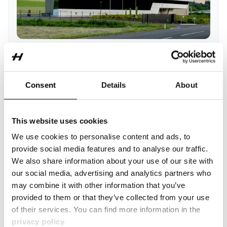
Pressemitteilung
July 15, 2026
Hintsteiner Group investiert 3,5 Millionen
Consent
Details
About
Euro in den Standort St. Barbara
This website uses cookies
We use cookies to personalise content and ads, to
Innovation
Österreich
Pressemitteilung
provide social media features and to analyse our traffic.
We also share information about your use of our site with
our social media, advertising and analytics partners who
Beitrag lesen
PDF herunterladen
may combine it with other information that you’ve
provided to them or that they’ve collected from your use
of their services. You can find more information in the
privacy policy
.