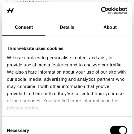
von Hohlkörpern...
06
Consent
Details
About
This website uses cookies
CNC PROTOTYPING
We use cookies to personalise content and ads, to
provide social media features and to analyse our traffic.
Kunststofftechnik
We also share information about your use of our site with
Das CNC-Fräsen zählt zu den Rapid Prototyping-
our social media, advertising and analytics partners who
Verfahren, bei denen CAD-Daten
may combine it with other information that you’ve
vollautomatisiert...
provided to them or that they’ve collected from your use
of their services. You can find more information in the
privacy policy
.
CARBONTECHNIK
Consent
Necessary
Selection