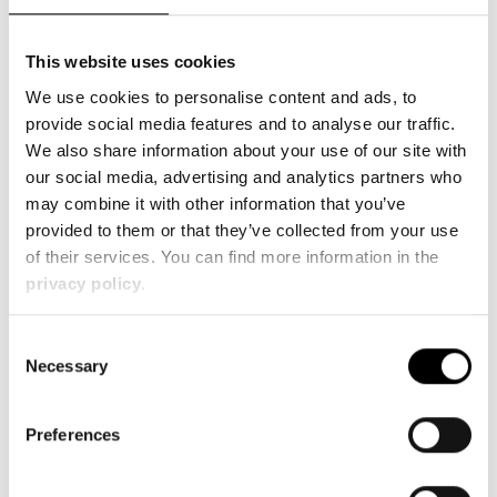
allen Nebenrechten an die Tooling-Components
Hintsteiner GmbH ab. Auf Verlangen ist der
This website uses cookies
Besteller verpflichtet, alle Auskünfte zu geben und
We use cookies to personalise content and ads, to
Unterlagen auszuhändigen, die zur
provide social media features and to analyse our traffic.
Geltendmachung der Rechte der Tooling-
We also share information about your use of our site with
Components Hintsteiner GmbH gegenüber den
our social media, advertising and analytics partners who
Kunden des Bestellers erforderlich sind. Wird die
may combine it with other information that you’ve
Vorbehaltsware vom Besteller nach Verarbeitung
provided to them or that they’ve collected from your use
weiterveräußert, so gilt die Abtretung der
of their services. You can find more information in the
Kaufpreisforderung nur in Höhe des
privacy policy
.
Rechnungswertes der Vorbehaltsware der
Tooling-Components Hintsteiner GmbH.
Übersteigt der Wert der für die Tooling-
Consent
Components Hintsteiner GmbH bestehenden
Necessary
Selection
Sicherheiten dessen Gesamtforderungen um
mehr als 10 %, so ist die Tooling-Components
Preferences
Hintsteiner GmbH auf Verlangen des Bestellers
insoweit zur Freigabe von Sicherungen nach Wahl