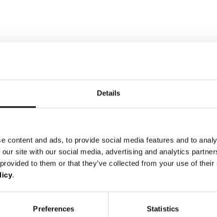
Details
itionen, u.a. in ein Bearbeitungszentrum auf Basi
e content and ads, to provide social media features and to analy
nd einer neuartigen Plasma- Reaktivierungsanlage
 our site with our social media, advertising and analytics partn
dort in Sankt Barbara im Mürztal ihr Produktpo
 provided to them or that they’ve collected from your use of thei
licy
.
n Qualität, Nachhaltigkeit und Nachverfolgbarke
 der Gesetzgebung - stehen dabei im Fokus diese
Preferences
Statistics