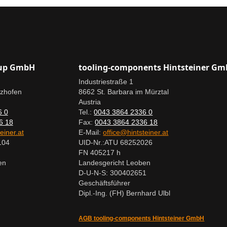
oup GmbH
tooling-components Hintsteiner G
Industriestraße 1
rzhofen
8662 St. Barbara im Mürztal
Austria
6 0
Tel.:
0043 3864 2336 0
6 18
Fax:
0043 3864 2336 18
einer.at
E-Mail:
office@hintsteiner.at
104
UID-Nr.:
ATU 68252026
FN 405217 h
en
Landesgericht Leoben
D-U-N-S: 300402651
Geschäftsführer
Dipl.-Ing. (FH) Bernhard Ulbl
AGB tooling-components Hintsteiner GmbH