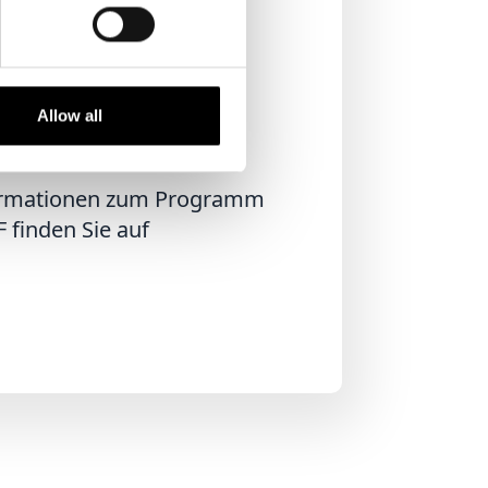
 der gesamten
 einen
 zur Stärkung des
Allow all
ormationen zum Programm
 finden Sie auf