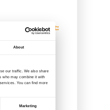
Veröffentlicht:
26. März 2025
About
s einer Protalfräse für
se our traffic. We also share
, erweitert die tooling-
ers who may combine it with
rtfolio nach dem Motto
r services. You can find more
it - ob intern,
r Prozess- und
Marketing