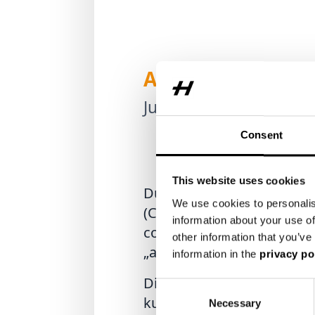
Autor:
Julia Muhr
Consent
This website uses cookies
Durch ökoinnovative Invest
We use cookies to personalis
(Carbon-) Leichtbauteile u
information about your use of
components an ihrem Stan
other information that you’ve
„alles aus einer Hand“.
information in the
privacy po
Die steigenden Ansprüche a
Consent
kundenseitig oder seitens
Necessary
Selection