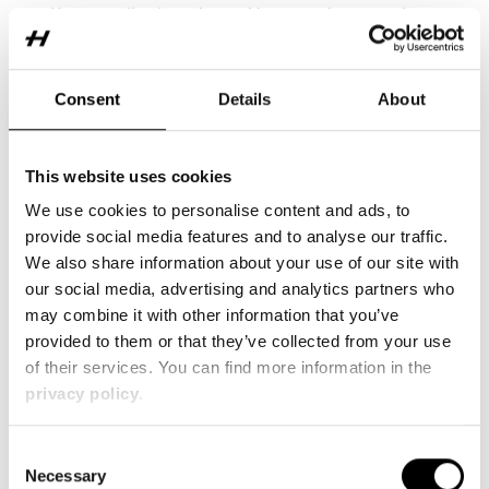
Kommunikationsdaten, Vertragsdaten und
sonstige Daten, die über eine Website generiert
werden. Rechtsgrundlage für die Verarbeitung
dieser Daten ist Art. 6 Abs. 1 lit. f DSGVO. Unser
Consent
Details
About
berechtigtes Interesse ist die technisch fehlerfreie
Darstellung und Optimierung dieser Webseite.
Sofern die Webseite aufgerufen wird, um mit uns
This website uses cookies
in Vertragsverhandlungen4 / 10zu gehen oder
We use cookies to personalise content and ads, to
einen Vertrag abzuschließen, dient als weitere
provide social media features and to analyse our traffic.
Rechtsgrundlage (Art. 6 Abs. 1 lit. b DSGVO). Für
We also share information about your use of our site with
den Fall, dass wir ein Hostingunternehmen
our social media, advertising and analytics partners who
beauftragt haben, besteht ein Vertrag über
may combine it with other information that you’ve
Auftragsverarbeitung mit diesem Dienstleister.
provided to them or that they’ve collected from your use
of their services. You can find more information in the
Einsatz von Local Storage Items, Session
privacy policy
.
Storage Items und Cookies
Unsere Webseite verwendet Local Storage Items,
Consent
Session Storage Items und/oder Cookies. Beim
Necessary
Selection
Local Storage handelt es sich um einen