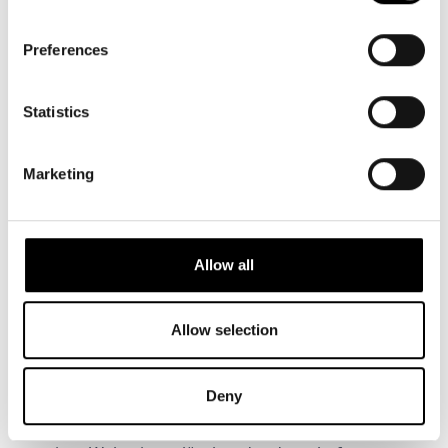
Mechanismus, welcher die Speicherung von Daten
innerhalb des Browsers auf Ihrem Endgerät
Preferences
ermöglicht. Diese Datenbeinhalten meist
Benutzerpräferenzen, wie beispielsweise den
Statistics
„Tag-“ oder „Nachtmodus“ einer Webseite, und
bleiben so lange erhalten, bis Sie die Daten
manuell löschen. Session Storage ist dem Local
Marketing
Storage sehr ähnlich, wohingegen die
Speicherdauer nur während der aktuellen Sitzung,
also bis zum Schließen des aktuellen Tabs
andauert. Danach werden die Session Storage
Allow all
Items von Ihrem Endgerät gelöscht. Bei Cookies
handelt es sich um Informationen, welche ein
Allow selection
Webserver (Server, der Webinhalte bereitstellt)auf
Ihrem Endgerät hinterlegt, um dieses Endgerät
identifizieren zu können. Sie werden entweder
Deny
vorübergehend für die Dauer einer Sitzung
(Session-Cookies) und nach Ende Ihres Besuchs