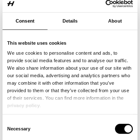
Consent
Details
About
Aramid (AFK) / Kevlar®
Extreme Zugfestigkeit
This website uses cookies
Schnittfest
We use cookies to personalise content and ads, to
provide social media features and to analyse our traffic.
Beste dynamische Belastbarkeit
We also share information about your use of our site with
our social media, advertising and analytics partners who
Hohe Abriebfestigkeit
may combine it with other information that you’ve
provided to them or that they’ve collected from your use
of their services. You can find more information in the
privacy policy
.
Carbon / Kohlefaser (CFK)
Geringe Wärmeausdehnung
Consent
Necessary
Selection
Hohe Festigkeit