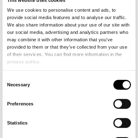
This website uses cookies
gering und ermöglicht ein einfaches Manipulieren
We use cookies to personalise content and ads, to
der Vorrichtung.
provide social media features and to analyse our traffic.
We also share information about your use of our site with
Gerade bei großen Abmessungen wie in der
our social media, advertising and analytics partners who
Schienenindustrie (Zug, Wagon) oder in der
may combine it with other information that you’ve
Luftfahrt sind die Vorrichtungen und Lehren sehr
provided to them or that they’ve collected from your use
sperrig. Leichtbau CFK-Lehren überzeugen durch
of their services. You can find more information in the
ihr geringes Gewicht und ihre Steifigkeit.
privacy policy
.
Jetzt Anfragen
Consent
Necessary
Selection
Mehr Informationen
Preferences
Statistics