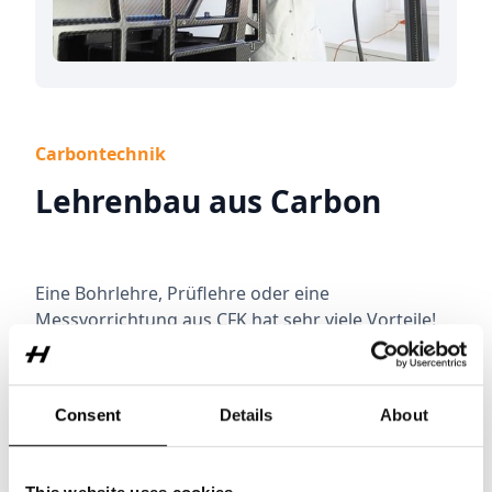
Carbontechnik
Lehrenbau aus Carbon
Eine Bohrlehre, Prüflehre oder eine
Messvorrichtung aus CFK hat sehr viele Vorteile!
Da die Lehren aus Carbon vom Positiv-Modell
abgezogen werden, kann man diese
kostengünstig duplizieren bzw. vervielfachen. Der
Consent
Details
About
Ausdehnungskoeffizient ist trotz
unterschiedlichen Temperatureinflüssen gleich
NULL. Das Gewicht der Carbon-Lehren ist äußerst