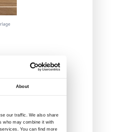
rlage
b, bei dem 200 Projekte
About
se our traffic. We also share
ers who may combine it with
r services. You can find more