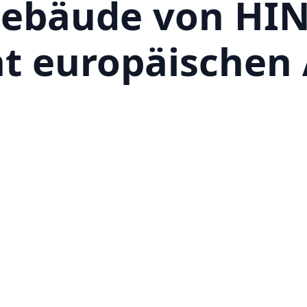
gebäude von HI
t europäische