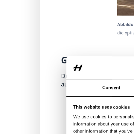
Abbildu
die opt
Gewinner der K
Der
BIG SEE AWARD
ist ein
aus insgesamt 21 Länder 
Consent
This website uses cookies
We use cookies to personalis
information about your use of
other information that you’ve