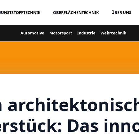
KUNSTSTOFFTECHNIK
OBERFLÄCHENTECHNIK
ÜBER UNS
Automotive
Motorsport
Industrie
Wehrtechnik
n architektonisc
rstück: Das inn